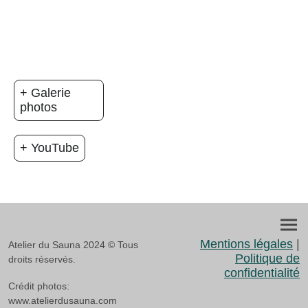
+ Galerie
photos
+ YouTube
Mentions légales
|
Atelier du Sauna 2024 © Tous
Politique de
droits réservés.
confidentialité
Crédit photos:
www.atelierdusauna.com